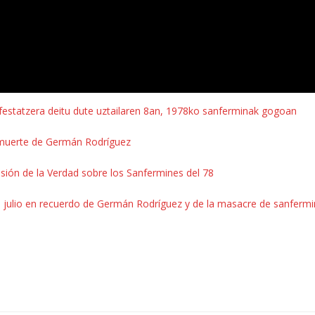
festatzera deitu dute uztailaren 8an, 1978ko sanferminak gogoan
 muerte de Germán Rodríguez
sión de la Verdad sobre los Sanfermines del 78
 julio en recuerdo de Germán Rodríguez y de la masacre de sanfermi