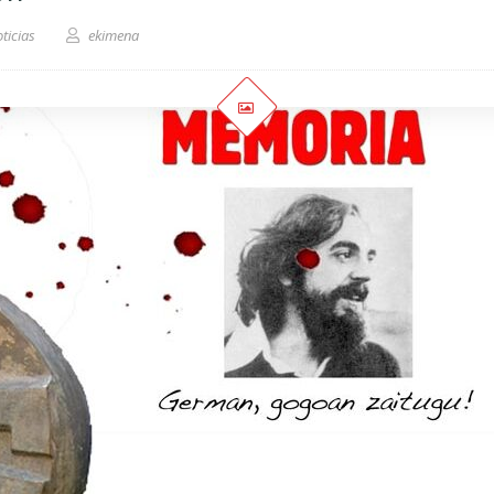
ticias
ekimena