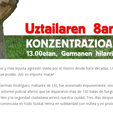
ayor y más injusta agresión vivida por el mismo desde hace décadas. U
 que podáis. ¡No os importe matar!
 Germán Rodríguez, militante de LKI, fue asesinado impunemente; once
o informe policial afirmó que se dispararon más de 150 balas de fueg
rden y la seguridad ciudadana arrasó nuestra ciudad. Tres días despu
 convocada en todo Euskal Herria en solidaridad con Iruñea y en protes