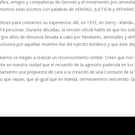
ruñea, amigos y compañeras de Germán y el movimiento pro-amnistía, 
s mismos sean escritos con palabras de VERDAD, JUSTICIA y REPARA
ses para contarnos su experiencia. Allí, en 1972, en Derry –Irlanda-,
 14 personas. Durante décadas, la versión oficial habló de que los so
largos años de denuncia llevada a cabo por familiares, amistades y d
clusiva por aquellas muertes fue del ejército británico y que este dis
obierno se niegan a realizar un reconocimiento similar. Creen que no
ente en nuestra ciudad que el recuerdo de la agresión padecida en lo
miento una propuesta de cara a la creación de una Comisión de la Ve
no que sepan, que al igual que en Irlanda, terminaremos venciendo. 