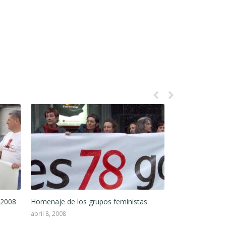
[lang_es]Manifi
gogoan![/lang_
gogoan! Agiria[
enero 19, 2008
/2008
Homenaje de los grupos feministas
abril 8, 2008