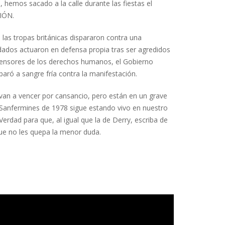
hemos sacado a la calle durante las fiestas el
CIÓN.
 las tropas británicas dispararon contra una
ldados actuaron en defensa propia tras ser agredidos
efensores de los derechos humanos, el Gobierno
paró a sangre fría contra la manifestación.
s van a vencer por cansancio, pero están en un grave
s Sanfermines de 1978 sigue estando vivo en nuestro
rdad para que, al igual que la de Derry, escriba de
Que no les quepa la menor duda.